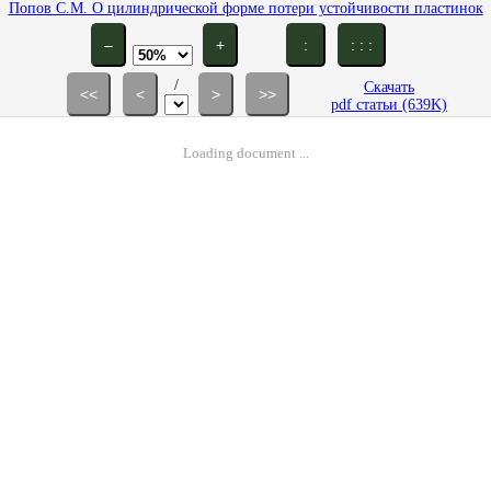
Попов C.М. О цилиндрической форме потери устойчивости пластинок
за пределом упругости // ПММ. 1950. Т. 14. Вып. 5. С. 543-552.
–
+
:
: : :
/
Скачать
<<
<
>
>>
pdf статьи (639K)
Loading document ...