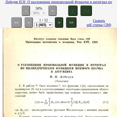
Лебедев Н.Н. О разложении произвольной функции в интеграл по
цилиндрическим функциям мнимого значка и аргумента // ПММ.
50%
1949. Т. 13. Вып. 5. С. 465-476.
–
+
:
: : :
1
/
12
Скачать
<<
<
>
>>
pdf статьи (2M)