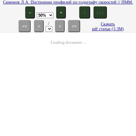
Симонов Л.А. Построение профилей по годографу скоростей // ПММ.
1940. Т. 4. Вып. 4. С. 97-116.
–
+
:
: : :
/
Скачать
<<
<
>
>>
pdf статьи (3.3M)
Loading document ...