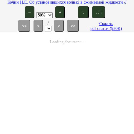
Кочин Н.Е. Об установившихся волнах в сжимаемой жидкости //
сборн. "Прикл. мат. и мех.". 1933. Т. 1. Вып. 2. С. 251-255.
–
+
:
: : :
/
Скачать
<<
<
>
>>
pdf статьи (920K)
Loading document ...