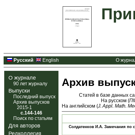
При
Русский
English
О журна
О журнале
Архив выпус
90 лет журналу
Выпуски
Статей в базе данных са
Последний выпуск
На русском (
П
Архив выпусков
На английском (
J. Appl. Math. Me
2015-1
с.144-146
Поиск по статьям
Для авторов
Солдатенков И.А. Замечания по с
Редколлегия