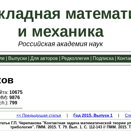
кладная математ
и механика
Российская академия наук
ле
|
Выпуски
|
Для авторов
|
Редколлегия
|
Подписка
|
Конта
ков
йта:
10675
ММ
):
9876
ch.
):
799
<< Предыдущая статья
|
Год 2015. Выпуск 1
|
Сл
татье Г.П. Черепанова "Контактная задача математической теории у
трибология". ПММ. 2015. Т. 79. Вып. 1. С. 112-143 // ПММ. 2015. Т.