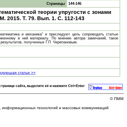
Страницы
144-146
атематической теории упругости с зонами
2015. Т. 79. Вып. 1. С. 112-143
математика и механика" и преследуют цель сопроводить статью
оженному в ней материалу. По мнению автора замечаний, такое
результатов, полученных Г.П. Черепановым.
едующая статья >>
странице сайта, выделите её и нажмите
Ctrl+Enter
© ПММ
и, информационных технологий и массовых коммуникаций