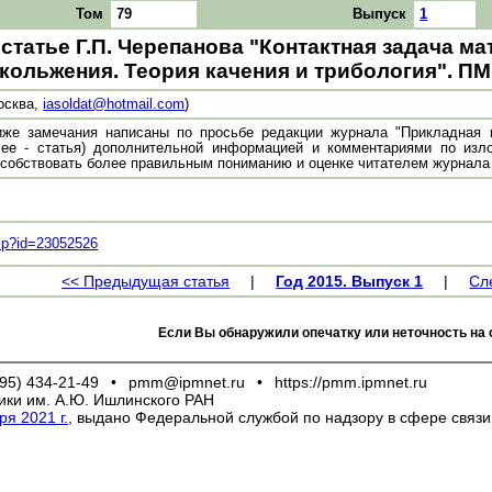
Том
79
Выпуск
1
статье Г.П. Черепанова "Контактная задача м
кольжения. Теория качения и трибология". ПММ. 
осква,
iasoldat@hotmail.com
)
же замечания написаны по просьбе редакции журнала "Прикладная 
лее - статья) дополнительной информацией и комментариями по изл
собствовать более правильным пониманию и оценке читателем журнала 
.asp?id=23052526
<< Предыдущая статья
|
Год 2015. Выпуск 1
|
Сл
Если Вы обнаружили опечатку или неточность на 
95) 434-21-49
•
pmm@ipmnet.ru
•
https://pmm.ipmnet.ru
ики им. А.Ю. Ишлинского РАН
я 2021 г.
, выдано Федеральной службой по надзору в сфере связ