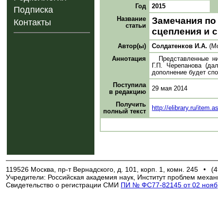
Год
2015
Подписка
Название
Замечания по 
Контакты
статьи
сцепления и с
Автор(ы)
Солдатенков И.А.
(М
Аннотация
Представленные ни
Г.П. Черепанова (да
дополнение будет спо
Поступила
29 мая 2014
в редакцию
Получить
http://elibrary.ru/item
полный текст
119526 Москва, пр-т Вернадского, д. 101, корп. 1, комн. 245
•
(4
Учредители: Российская академия наук, Институт проблем механ
Свидетельство о регистрации СМИ
ПИ № ФС77-82145 от 02 ноябр