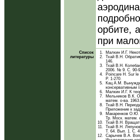
аэродин
подробно
орбите, 
при мало
Список
1.
Малкин И.Г. Некот
литературы
2.
Тхай В.Н. Обрати
146.
3.
Тхай В.Н. Колебан
2006. № 9. С. 90-
4.
Poincare Н. Sur le
P. 1-270.
5.
Кац A.M. Вынужде
консервативным //
6.
Малкин И.Г. К тео
7.
Мельников В.К. О
матем. о-ва. 1963.
8.
Тхай В.Н. Период
Приложение к зада
9.
Макаренков О.Ю. 
Тр. Моск. матем. о
10.
Тхай В.Н. Вращат
11.
Тхай В.Н. Ляпуно
Т. 64. Вып. 1. С. 4
12.
Сарычев В.А. Воп
Исследование кос