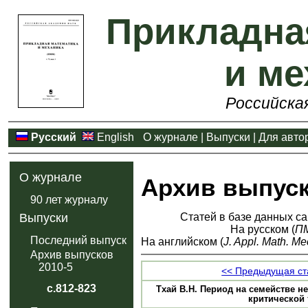
Прикладна
и ме
Российска
Русский
English
О журнале
|
Выпуски
|
Для авто
О журнале
Архив выпус
90 лет журналу
Статей в базе данных са
Выпуски
На русском (
П
Последний выпуск
На английском (
J. Appl. Math. Me
Архив выпусков
2010-5
<< Предыдущая ст
с.812-823
Тхай В.Н. Период на семействе 
критической т