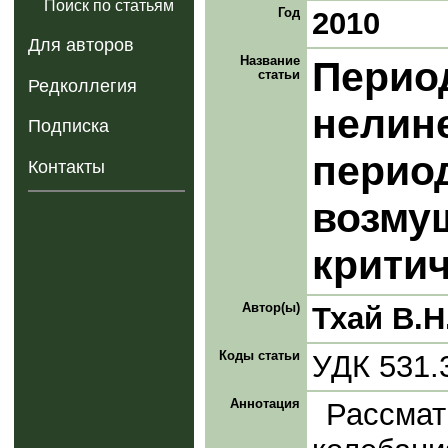
Поиск по статьям
Год
2010
Для авторов
Название
Перио
статьи
Редколлегия
нелин
Подписка
перио
Контакты
возму
критич
Автор(ы)
Тхай В.Н
Коды статьи
УДК 531.
Аннотация
Рассм