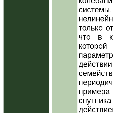
колеба
системы.
нелиней
только о
что в к
которой
параме
действи
семейст
периоди
примера
спутник
дейст