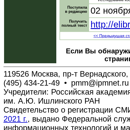
Поступила
02 ноябр
в редакцию
Получить
http://el
полный текст
<< Предыдущая ст
Если Вы обнаружи
страни
119526 Москва, пр-т Вернадского, 
(495) 434-21-49
•
pmm@ipmnet.ru
Учредители: Российская академия
им. А.Ю. Ишлинского РАН
Свидетельство о регистрации С
2021 г.
, выдано Федеральной служ
информационных технологий и м