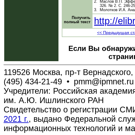
2.
Маслов В.П. Эффек
326. № 2. С. 246-2
3.
Молотков И.А. Ана
Получить
http://el
полный текст
<< Предыдущая ст
Если Вы обнаружи
страни
119526 Москва, пр-т Вернадского, 
(495) 434-21-49
•
pmm@ipmnet.ru
Учредители: Российская академия
им. А.Ю. Ишлинского РАН
Свидетельство о регистрации С
2021 г.
, выдано Федеральной служ
информационных технологий и м