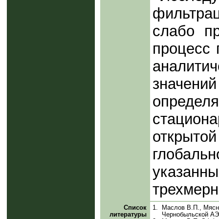
фильтрац
слабо п
процесс 
аналит
значени
определ
стацио
открытой
глобальн
указанны
трехмерн
Список
1.
Маслов В.П., Мясн
литературы
Чернобыльской АЭС