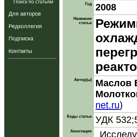
Поиск по статьям
Год
2008
Для авторов
Название
Режим
статьи
Редколлегия
охлаж
Подписка
перег
Контакты
реакт
Автор(ы)
Маслов 
Молотко
net.ru
)
Коды статьи
УДК 532;
Аннотация
Исслед