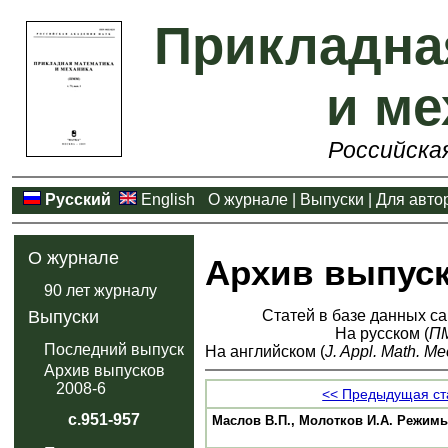
Прикладна
и ме
Российска
Русский
English
О журнале
|
Выпуски
|
Для авто
О журнале
Архив выпус
90 лет журналу
Статей в базе данных са
Выпуски
На русском (
П
Последний выпуск
На английском (
J. Appl. Math. Me
Архив выпусков
2008-6
<< Предыдущая ст
с.951-957
Маслов В.П., Молотков И.А. Режим