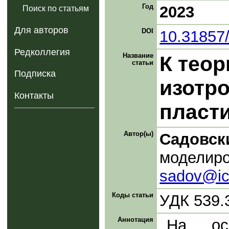
Год
2023
Поиск по статьям
Для авторов
DOI
10.31857
Редколлегия
Название
К теор
статьи
Подписка
изотр
Контакты
пласт
Автор(ы)
Садовск
моделиро
sadov@ic
Коды статьи
УДК 539.
Аннотация
На осн