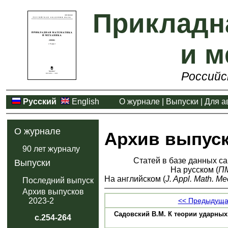
Прикладн
и м
Российс
Русский
English
О журнале
|
Выпуски
|
Для а
О журнале
Архив выпус
90 лет журналу
Статей в базе данных са
Выпуски
На русском (
П
На английском (
J. Appl. Math. Me
Последний выпуск
Архив выпусков
<< Предыдуща
2023-2
Садовский В.М. К теории ударных 
с.254-264