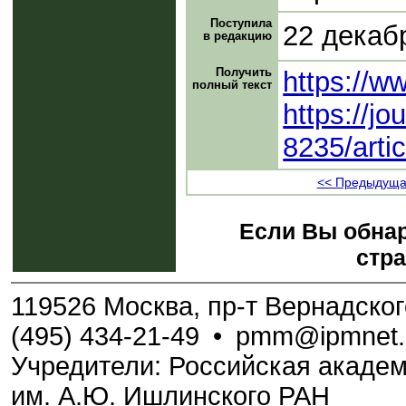
Поступила
22 декаб
в редакцию
Получить
https://w
полный текст
https://jo
8235/arti
<< Предыдуща
Если Вы обнар
стра
119526 Москва, пр-т Вернадского,
(495) 434-21-49
•
pmm@ipmnet.
Учредители: Российская академ
им. А.Ю. Ишлинского РАН