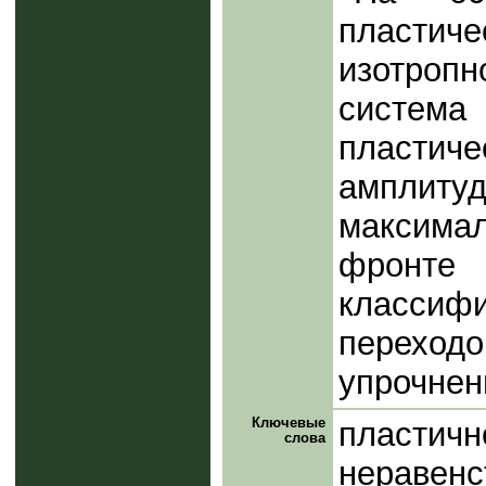
пластич
изотроп
систем
пласти
амплит
максима
фронте
классиф
переход
упрочнен
Ключевые
пластич
слова
неравенс