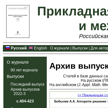
Прикладна
и ме
Российска
Русский
English
О журнале
|
Выпуски
|
Для авто
О журнале
Архив выпус
90 лет журналу
Статей в базе данных са
Выпуски
На русском (
П
Последний выпуск
На английском (
J. Appl. Math. Me
Архив выпусков
2022-3
<< Предыдущая ст
с.404-423
Бобылев А.А. Алгоритм решения за