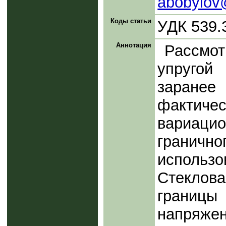
abobylov
Коды статьи
УДК 539.
Аннотация
Рассмот
упругой
заране
фактич
вариацио
гранично
использ
Стекло
границы
напряже