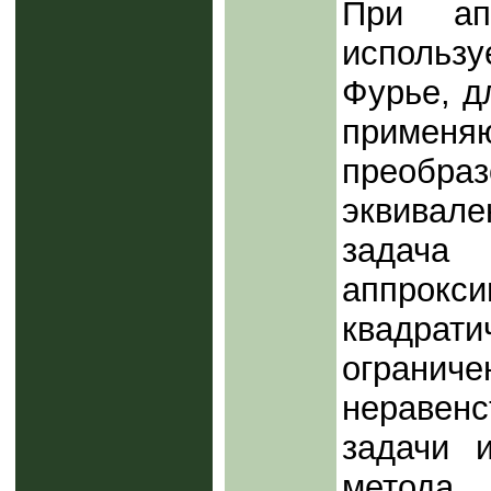
При апп
использу
Фурье, д
примен
преобр
эквивале
задача
аппрокс
квадра
ограни
неравенс
задачи 
метода