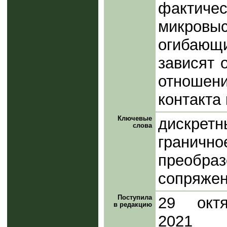
фактич
микровы
огибаю
зависят 
отношен
контакта
Ключевые
дискрет
слова
граничн
преоб
сопряжен
Поступила
29 октя
в редакцию
2021