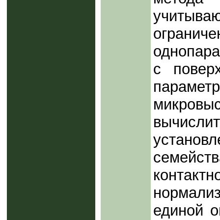
учитыв
огра
однопар
с повер
парамет
микро
вычис
установ
семейст
контактн
нормали
единой о