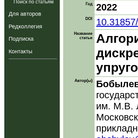
Поиск по статьям
Год
2022
Для авторов
DOI
10.31857
Редколлегия
Название
Алгор
статьи
Подписка
дискре
Контакты
упруг
Автор(ы)
Бобылев
государс
им. М.В.
Московск
прикладн