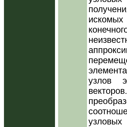
получен
искомы
конечн
неизвес
аппрокс
перемеще
элемент
узлов э
векто
преобра
соотнош
узловы