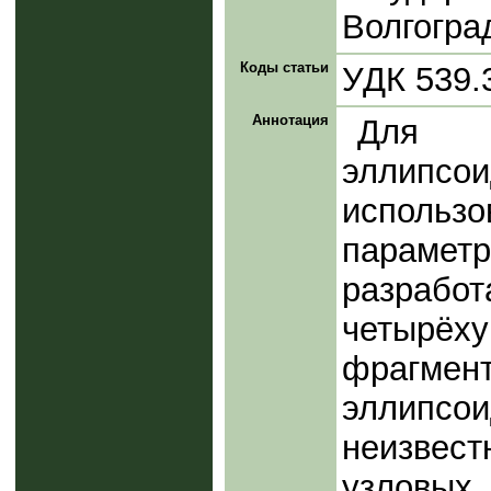
Волгогра
Коды статьи
УДК 539.
Аннотация
Для 
эллип
испол
парамет
разра
четырёх
фрагме
эллипс
неизве
узловых