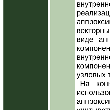
внутрен
реали
аппрок
векторн
виде ап
компон
внутрен
компоне
узловых 
На кон
испол
аппрокс