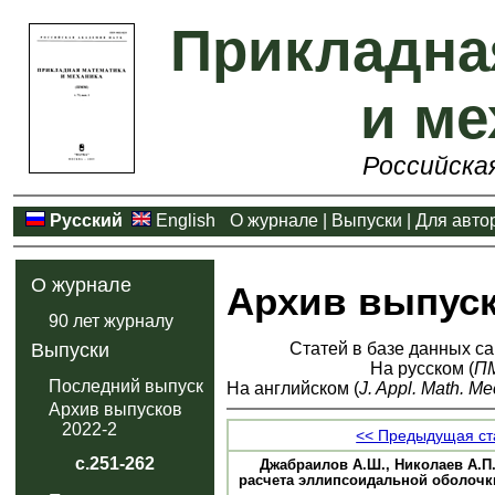
Прикладна
и ме
Российска
Русский
English
О журнале
|
Выпуски
|
Для авто
О журнале
Архив выпус
90 лет журналу
Статей в базе данных са
Выпуски
На русском (
П
Последний выпуск
На английском (
J. Appl. Math. Me
Архив выпусков
2022-2
<< Предыдущая ст
с.251-262
Джабраилов А.Ш., Николаев А.П.
расчета эллипсоидальной оболочки п