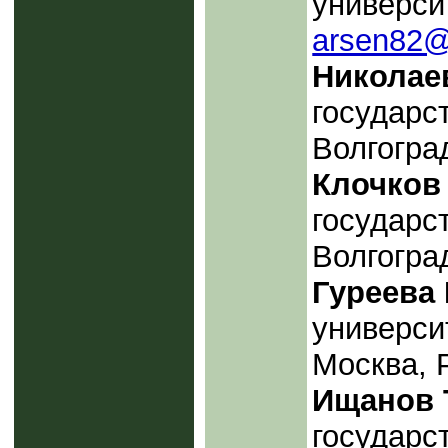
университ
arsen82@
Николаев
государс
Волгогра
Клочков
государс
Волгогра
Гуреева 
универси
Москва, 
Ищанов Т
государс