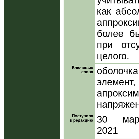
учитыва
как абсо
аппрокс
более бы
при отс
целого.
Ключевые
оболочк
слова
элемент,
апроксим
напряже
Поступила
30 мар
в редакцию
2021