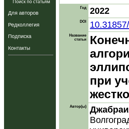
Поиск по статьям
Год
2022
Для авторов
DOI
10.31857
Редколлегия
Название
Конеч
Подписка
статьи
Контакты
алгори
эллип
при уч
жестко
Автор(ы)
Джабраи
Волгогра