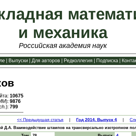
кладная математ
и механика
Российская академия наук
ле
|
Выпуски
|
Для авторов
|
Редколлегия
|
Подписка
|
Конта
ков
йта:
10675
ММ
):
9876
ch.
):
799
<< Предыдущая статья
|
Год 2014. Выпуск 4
|
Сл
й Д.А. Взаимодействие штампов на трансверсально изотропном полупр
Том
78
Выпуск
4