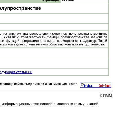
олупространстве
 на упругом трансверсально изотропном полупространстве (пять
. В связи: с этим жесткость границы полупространства зависит от
ых функций представлено в виде, свободном от квадратур. Такой
нтактной задачи с неизвестной областью контакта метод Галанова.
едующая статья >>
странице сайта, выделите её и нажмите
Ctrl+Enter
© ПММ
и, информационных технологий и массовых коммуникаций