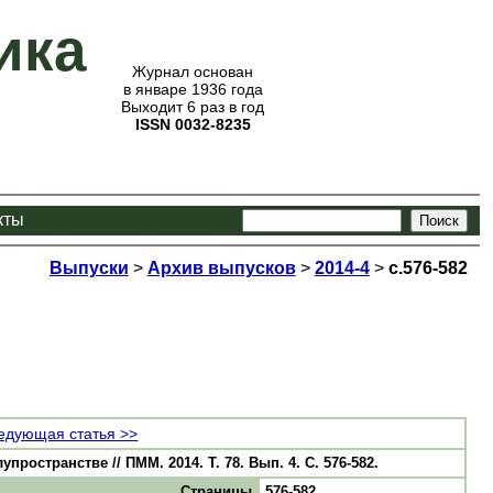
ика
Журнал основан
в январе 1936 года
Выходит 6 раз в год
ISSN 0032-8235
кты
Выпуски
>
Архив выпусков
>
2014-4
>
с.576-582
едующая статья >>
остранстве // ПММ. 2014. Т. 78. Вып. 4. С. 576-582.
Страницы
576-582