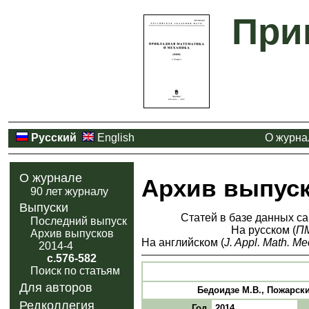
При
Русский
English
О журна
О журнале
Архив выпус
90 лет журналу
Выпуски
Статей в базе данных са
Последний выпуск
На русском (
П
Архив выпусков
На английском (
J. Appl. Math. Me
2014-4
с.576-582
Поиск по статьям
Для авторов
Бедоидзе М.В., Пожарски
Редколлегия
Год
2014