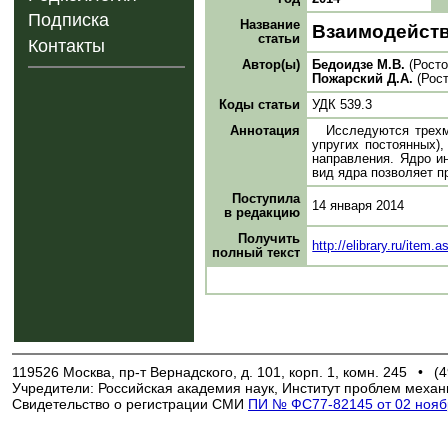
Подписка
Название
Взаимодейств
статьи
Контакты
Автор(ы)
Бедоидзе М.В.
(Росто
Пожарский Д.А.
(Рост
Коды статьи
УДК 539.3
Аннотация
Исследуются трехм
упругих постоянных),
направления. Ядро и
вид ядра позволяет п
Поступила
14 января 2014
в редакцию
Получить
http://elibrary.ru/item
полный текст
119526 Москва, пр-т Вернадского, д. 101, корп. 1, комн. 245
•
(4
Учредители: Российская академия наук, Институт проблем механ
Свидетельство о регистрации СМИ
ПИ № ФС77-82145 от 02 ноябр