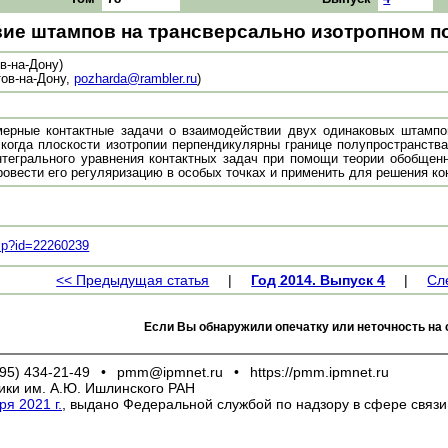
ие штампов на трансверсально изотропном п
в-на-Дону)
ов-на-Дону,
pozharda@rambler.ru
)
ерные контактные задачи о взаимодействии двух одинаковых штампов
 когда плоскости изотропии перпендикулярны границе полупространства
нтегрального уравнения контактных задач при помощи теории обобщенн
ровести его регуляризацию в особых точках и применить для решения ко
.asp?id=22260239
<< Предыдущая статья
|
Год 2014. Выпуск 4
|
Сл
Если Вы обнаружили опечатку или неточность на 
95) 434-21-49
•
pmm@ipmnet.ru
•
https://pmm.ipmnet.ru
ики им. А.Ю. Ишлинского РАН
я 2021 г.
, выдано Федеральной службой по надзору в сфере связ