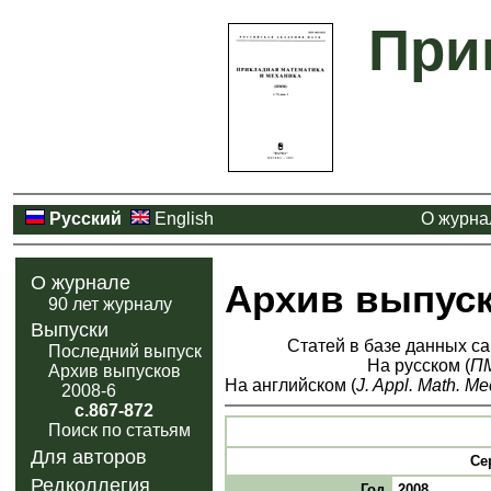
При
Русский
English
О журна
О журнале
Архив выпус
90 лет журналу
Выпуски
Статей в базе данных са
Последний выпуск
На русском (
П
Архив выпусков
На английском (
J. Appl. Math. Me
2008-6
с.867-872
Поиск по статьям
Для авторов
Се
Редколлегия
Год
2008