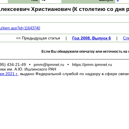
лексеевич Христианович (К столетию со дня 
y.ru/item.asp?id=11643740
<< Предыдущая статья
|
Год 2008. Выпуск 6
|
Сл
Если Вы обнаружили опечатку или неточность на 
95) 434-21-49
•
pmm@ipmnet.ru
•
https://pmm.ipmnet.ru
ики им. А.Ю. Ишлинского РАН
я 2021 г.
, выдано Федеральной службой по надзору в сфере связ