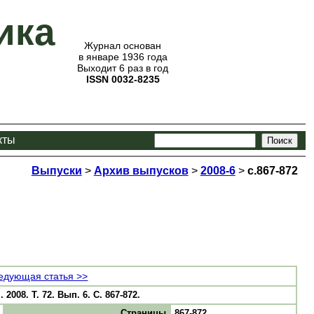
ика
Журнал основан
в январе 1936 года
Выходит 6 раз в год
ISSN 0032-8235
кты
Выпуски
>
Архив выпусков
>
2008-6
>
с.867-872
едующая статья >>
008. Т. 72. Вып. 6. С. 867-872.
Страницы
867-872