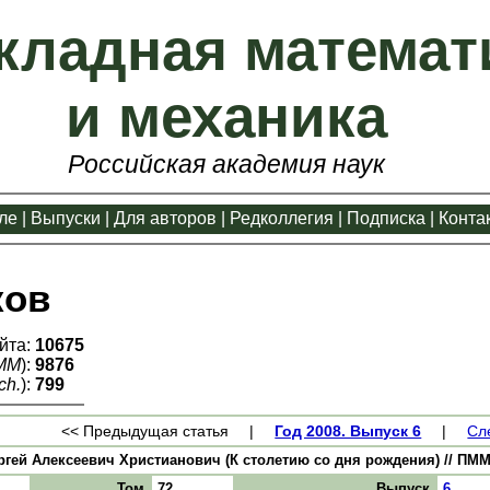
кладная математ
и механика
Российская академия наук
ле
|
Выпуски
|
Для авторов
|
Редколлегия
|
Подписка
|
Конта
ков
йта:
10675
ММ
):
9876
ch.
):
799
<< Предыдущая статья
|
Год 2008. Выпуск 6
|
Сл
ргей Алексеевич Христианович (К столетию со дня рождения) // ПММ. 2
Том
72
Выпуск
6