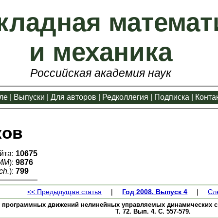
кладная математ
и механика
Российская академия наук
ле
|
Выпуски
|
Для авторов
|
Редколлегия
|
Подписка
|
Конта
ков
йта:
10675
ММ
):
9876
ch.
):
799
<< Предыдущая статья
|
Год 2008. Выпуск 4
|
Сл
я программных движений нелинейных управляемых динамических си
Т. 72. Вып. 4. С. 557-579.