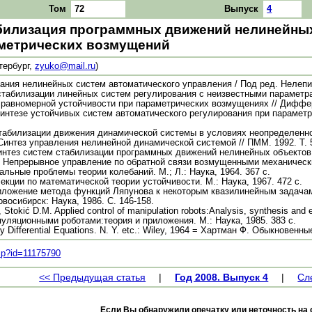
Том
72
Выпуск
4
билизация программных движений нелинейны
метрических возмущений
тербург,
zyuko@mail.ru
)
ния нелинейных систем автоматического управления / Под ред. Нелепина
стабилизации линейных систем регулирования с неизвестными параметрам
 равномерной устойчивости при параметрических возмущениях // Дифферен
интезе устойчивых систем автоматического регулирования при параметр
табилизации движения динамической системы в условиях неопределенности
Синтез управления нелинейной динамической системой // ПММ. 1992. Т. 56
интез систем стабилизации программных движений нелинейных объектов у
 Непрерывное управление по обратной связи возмущенными механическими
альные проблемы теории колебаний. М.; Л.: Наука, 1964. 367 с.
екции по математической теории устойчивости. М.: Наука, 1967. 472 с.
ложение метода функций Ляпунова к некоторым квазилинейным задачам 
восибирск: Наука, 1986. С. 146-158.
 Stokić D.M. Applied control of manipulation robots:Analysis, synthesis and 
уляционными роботами:теория и приложения. М.: Наука, 1985. 383 с.
ry Differential Equations. N. Y. etc.: Wiley, 1964 = Хартман Ф. Обыкнове
.asp?id=11175790
<< Предыдущая статья
|
Год 2008. Выпуск 4
|
Сл
Если Вы обнаружили опечатку или неточность на 