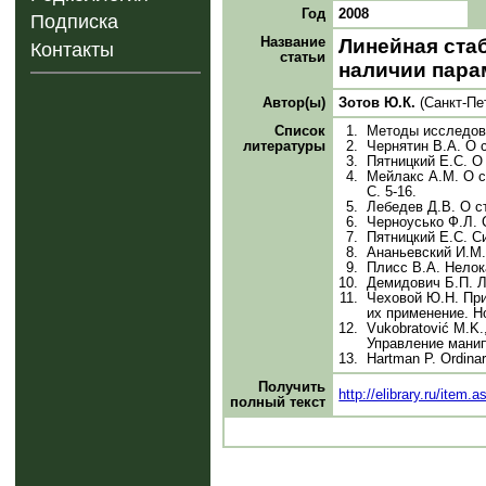
Год
2008
Подписка
Название
Линейная ста
Контакты
статьи
наличии пара
Автор(ы)
Зотов Ю.К.
(Санкт-Пе
Список
1.
Методы исследова
литературы
2.
Чернятин В.А. О 
3.
Пятницкий Е.С. О
4.
Мейлакс A.M. О с
С. 5-16.
5.
Лебедев Д.В. О с
6.
Черноусько Ф.Л. 
7.
Пятницкий Е.С. С
8.
Ананьевский И.М.
9.
Плисс В.А. Нелок
10.
Демидович Б.П. Л
11.
Чеховой Ю.Н. При
их применение. Но
12.
Vukobratović M.K.,
Управление манип
13.
Hartman P. Ordina
Получить
http://elibrary.ru/item
полный текст