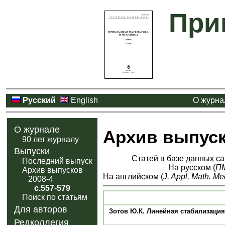
При
Русский
English
О журна
О журнале
Архив выпус
90 лет журналу
Выпуски
Статей в базе данных са
Последний выпуск
На русском (
П
Архив выпусков
На английском (
J. Appl. Math. Me
2008-4
с.557-579
Поиск по статьям
Для авторов
Зотов Ю.К. Линейная стабилизаци
Редколлегия