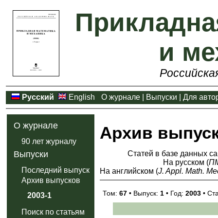
Прикладна
и ме
Российска
Русский
English
О журнале
|
Выпуски
|
Для авто
О журнале
Архив выпус
90 лет журналу
Статей в базе данных са
Выпуски
На русском (
П
Последний выпуск
На английском (
J. Appl. Math. Me
Архив выпусков
Том:
67
• Выпуск:
1
• Год:
2003
• Ст
2003-1
Поиск по статьям