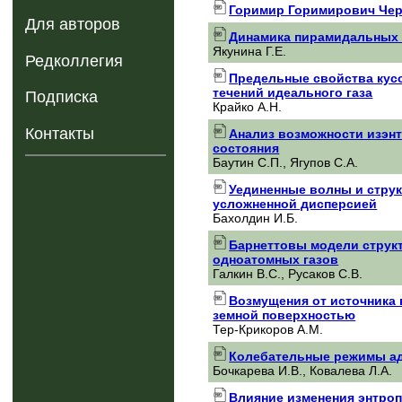
Горимир Горимирович Черн
Для авторов
Динамика пирамидальных 
Якунина Г.Е.
Редколлегия
Предельные свойства кус
течений идеального газа
Подписка
Крайко А.Н.
Контакты
Анализ возможности изэн
состояния
Баутин С.П., Ягупов С.А.
Уединенные волны и стру
усложненной дисперсией
Бахолдин И.Б.
Барнеттовы модели струк
одноатомных газов
Галкин B.C., Русаков С.В.
Возмущения от источника 
земной поверхностью
Тер-Крикоров A.M.
Колебательные режимы ад
Бочкарева И.В., Ковалева Л.А.
Влияние изменения энтро