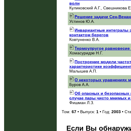
волн
Куликовский А.Г., Свешникова Е
Решение задачи Сен-Венан
Устинов Ю.А.
Инвариантные интегралы 
контактом берегов
Ковтуненко В.А.
Термоупругое равновесие 
Хомасуридзе Н.Г.
Построение модели часто
характеристике коэффициен
Малышев А.П.
О некоторых уравнениях 
Буров А.А.
Об опасных и безопасных 
случае пары чисто мнимых и
Фишман Л.З.
Том:
67
• Выпуск:
1
• Год:
2003
• Ст
Если Вы обнаружи