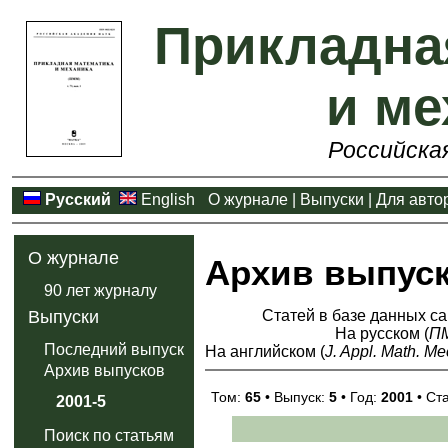
Прикладна
и ме
Российска
Русский
English
О журнале
|
Выпуски
|
Для авто
О журнале
Архив выпус
90 лет журналу
Статей в базе данных са
Выпуски
На русском (
П
Последний выпуск
На английском (
J. Appl. Math. Me
Архив выпусков
Том:
65
• Выпуск:
5
• Год:
2001
• Ст
2001-5
Поиск по статьям