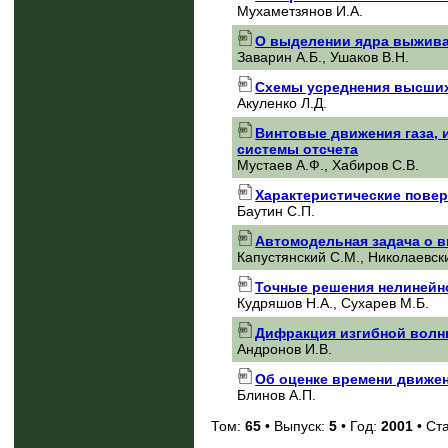
Мухаметзянов И.А.
О выделении ядра выжив
Заварин А.Б., Ушаков В.Н.
Схемы усреднения высших
Акуленко Л.Д.
Винтовые движения газа,
системы отсчета
Мустаев А.Ф., Xабиров С.В.
Характеристические повер
Баутин С.П.
Автомодельная задача о в
Капустянский С.М., Николаевск
Точные решения нелинейно
Кудряшов Н.А., Сухарев М.Б.
Дифракция изгибной волны
Андронов И.В.
Об оценке времени движе
Блинов А.П.
Том:
65
• Выпуск:
5
• Год:
2001
• Ст