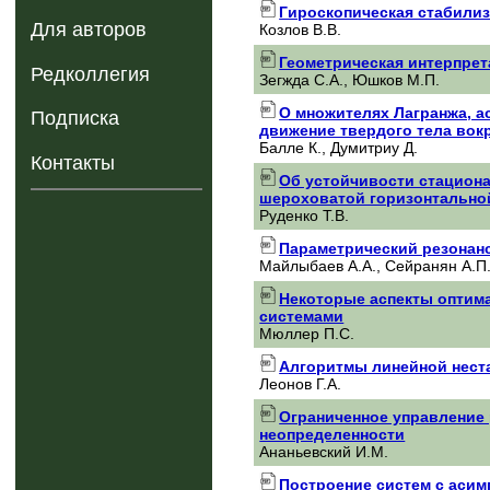
Гироскопическая стабилиз
Для авторов
Козлов В.В.
Геометрическая интерпрет
Редколлегия
Зегжда С.А., Юшков М.П.
О множителях Лагранжа, 
Подписка
движение твердого тела вокр
Балле К., Думитриу Д.
Контакты
Об устойчивости стацион
шероховатой горизонтально
Руденко Т.В.
Параметрический резонанс
Майлыбаев А.А., Сейранян А.П
Некоторые аспекты оптим
системами
Мюллер П.С.
Алгоритмы линейной нест
Леонов Г.А.
Ограниченное управление
неопределенности
Ананьевский И.М.
Построение систем с аси