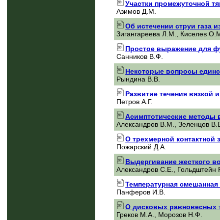
Участки промежуточной тя
Азимов Д.М.
Об истечении струи газа и
Зигангареева Л.М., Киселев О.
Простое выражение для фу
Санников В.Ф.
Некоторые вопросы единс
Рындина В.В.
Развитие течения вязкой 
Петров А.Г.
Асимптотические методы в
Александров В.М., Зеленцов В.
О трехмерной контактной з
Пожарский Д.А.
Выдергивание жесткого во
Александров С.Е., Гольдштейн Р
Температурная смешанная 
Панферов И.В.
О дисковых равновесных 
Греков М.А., Морозов Н.Ф.