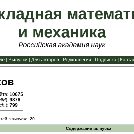
кладная математ
и механика
Российская академия наук
ле
|
Выпуски
|
Для авторов
|
Редколлегия
|
Подписка
|
Конта
ков
йта:
10675
ММ
):
9876
ch.
):
799
атей в выпуске:
20
Содержание выпуска