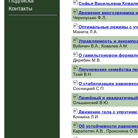
Подписка
Софья Васильевна Ковалев
Контакты
Движение многозвенника н
Черноусько Ф.Л.
Оптимальные режимы с уч
Манита Л.А.
Управляемость и декомпоз
Вуйичич В.А., Ковалев A.M.
О гамильтоновом формали
Дерябин М.В.
Ляпуновские семейства п
Тхай В.Н.
О стабилизации равновес
Сосницкий С.П.
Линейный и квадратичный 
Ольшанский В.Ю.
Движение тела с упругими
Конкина Л.И.
Об устойчивости равномер
Карапетян А.В., Проконина О.В