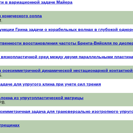
ги в вариационной задаче Майера
з конического сопла
М.
нкции Грина задачи о корабельных волнах в глубокой одно
твенности восстановления частоты Брента-Вяйсяля по дисп
и вязкопластичной сред между двумя параллельными пластин
 осесимметричной динамической нестационарной контактной 
Б.
адаче для упругого клина при учете сил трения
локна из упругопластической матрицы
.В.
симметричная задача для трансверсально изотропного упруг
трещинах