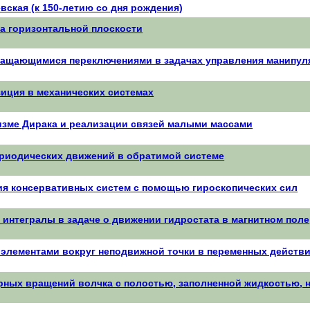
ская (к 150-летию со дня рождения)
а горизонтальной плоскости
ащающимися переключениями в задачах управления манипул
иция в механических системах
зме Дирака и реализации связей малыми массами
ериодических движений в обратимой системе
ия консервативных систем с помощью гироскопических сил
интегралы в задаче о движении гидростата в магнитном поле
 элементами вокруг неподвижной точки в переменных действи
ных вращений волчка с полостью, заполненной жидкостью, н
.