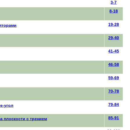
3-7
8-18
19-28
яторами
29-40
41-45
46-58
59-69
70-78
79-84
е-угол
85-91
а плоскости с трением