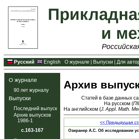
Прикладна
и ме
Российска
Русский
English
О журнале
|
Выпуски
|
Для авто
О журнале
Архив выпус
90 лет журналу
Статей в базе данных са
Выпуски
На русском (
П
Последний выпуск
На английском (
J. Appl. Math. Me
Архив выпусков
1986-1
<< Предыдущая ст
с.163-167
Озиранер А.С. Об исследовании у