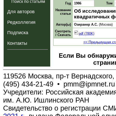
Поиск по статьям
Год
1986
Том
Название
Об исследовани
Для авторов
статьи
квадратичных 
Редколлегия
Автор(ы)
Озиранер А.С.
(Москва)
Смотреть
Подписка
pdf (780K)
/ Скачать
<< Предыдущая ст
Контакты
Если Вы обнаружи
страни
119526 Москва, пр-т Вернадского, 
(495) 434-21-49
•
pmm@ipmnet.ru
Учредители: Российская академия
им. А.Ю. Ишлинского РАН
Свидетельство о регистрации С