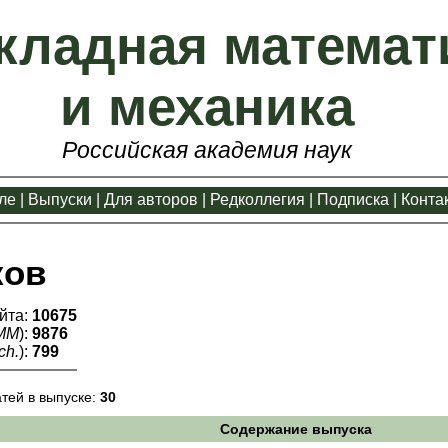
кладная математ
и механика
Российская академия наук
ле
|
Выпуски
|
Для авторов
|
Редколлегия
|
Подписка
|
Конта
ков
йта:
10675
ММ
):
9876
ch.
):
799
атей в выпуске:
30
Содержание выпуска