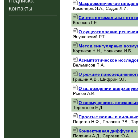
Подписка
Макроскопическое введен
Контакты
Каменярж Я.А., Седов Л.И.
Синтез оптимальных стох
Колосов Г.Е.
О существовании решения
Янушевский Р.Т.
Метод сингулярных возмущ
Кортиков Н.Н., Новикова И.Б.
Асимптотическое исследо
Вельмисов П.А.
О режиме присоединенного
Гришин А.В., Шифрин Э.Г.
О вырождении сверхзвуко
Рылов А.И.
О возмущениях, связанных
Терентьев Е.Д.
Простые волны и сильные
Пацегон Н.Ф., Половин Р.В., Та
Конвективная диффузия к 
Полянин А.Д., Сергеев Ю.А.