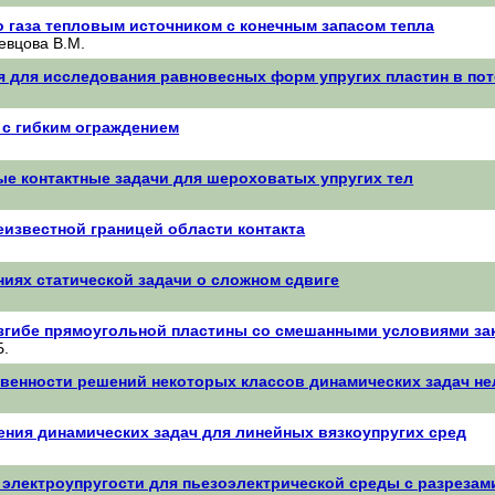
 газа тепловым источником с конечным запасом тепла
евцова В.М.
я для исследования равновесных форм упругих пластин в пот
а с гибким ограждением
е контактные задачи для шероховатых упругих тел
еизвестной границей области контакта
иях статической задачи о сложном сдвиге
згибе прямоугольной пластины со смешанными условиями зак
Б.
венности решений некоторых классов динамических задач не
ния динамических задач для линейных вязкоупругих сред
 электроупругости для пьезоэлектрической среды с разрезам