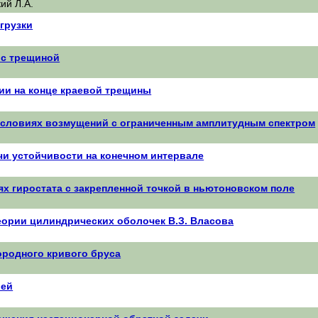
ий Л.А.
грузки
 с трещиной
ии на конце краевой трещины
 условиях возмущений с ограниченным амплитудным спектром
чи устойчивости на конечном интервале
х гиростата с закрепленной точкой в ньютоновском поле
еории цилиндрических оболочек В.З. Власова
ородного кривого бруса
рей