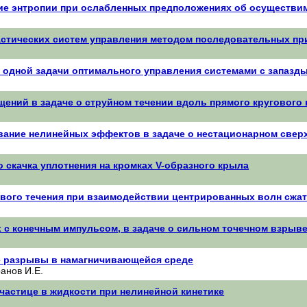
ие энтропии при ослабленных предположениях об осуществи
астических систем управления методом последовательных п
 одной задачи оптимального управления системами с запазд
ений в задаче о струйном течении вдоль прямого кругового 
вание нелинейных эффектов в задаче о нестационарном свер
 скачка уплотнения на кромках V-образного крыла
вого течения при взаимодействии центрированных волн сжат
 с конечным импульсом, в задаче о сильном точечном взрыв
 разрывы в намагничивающейся среде
ранов И.Е.
частице в жидкости при нелинейной кинетике