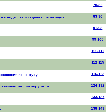
75-82
83-90
оке жидкости и задачи оптимизации
91-98
99-105
106-111
112-115
116-123
репления по контуру
124-132
линейной теории упругости
133-137
138-143
и