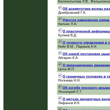
Белокопытова Л.В., Фильштинск
Об асимптотике волны раз
Домбровский Г.А.
Упругое равновесие клина
Кипнис Л.А.
О пластической деформац
Кулиев В.Д.
О точности управления в
Кейн В.М., Париков А.Н.
Об одной постановке зада
Абгарян К.А.
О периодических движения
Цопа М.П.
О граничных условиях в т
Рогачева Н.Н.
Об изгибе плоского неодн
Лехницкий С.Г.
О методе дискретных вих
Лифанов И.К.