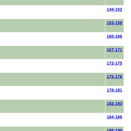
144-152
153-159
160-166
167-171
172-175
175-178
178-181
182-183
184-188
188-190