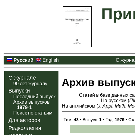
При
Русский
English
О журна
О журнале
Архив выпус
90 лет журналу
Выпуски
Статей в базе данных са
Последний выпуск
На русском (
П
Архив выпусков
На английском (
J. Appl. Math. Me
1979-1
Поиск по статьям
Том:
43
• Выпуск:
1
• Год:
1979
• Ст
Для авторов
Редколлегия