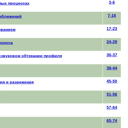
3-6
мых процессах
7-16
риближений
17-23
ыванием
24-29
конуса
30-37
хзвуковом обтекании профиля
38-44
45-50
ия и разрежения
51-56
е
57-64
65-74