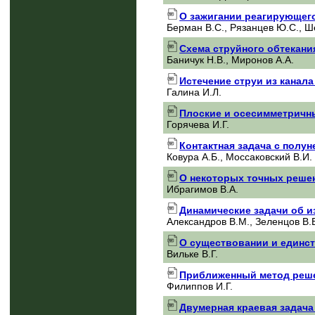
О зажигании реагирующего
Берман В.С., Рязанцев Ю.С., Ш
Схема струйного обтекани
Баничук Н.В., Миронов А.А.
Истечение струи из канал
Галина И.Л.
Плоские и осесимметричны
Горячева И.Г.
Контактная задача с полун
Ковура А.Б., Моссаковский В.И.
О некоторых точных решен
Ибрагимов В.А.
Динамические задачи об и
Александров В.М., Зеленцов В.
О существовании и единст
Вильке В.Г.
Приближенный метод реше
Филиппов И.Г.
Двумерная краевая задача