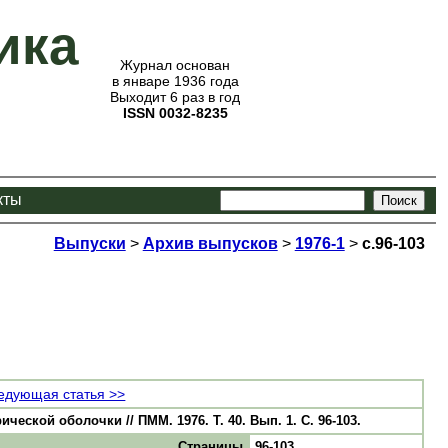
ика
Журнал основан
в январе 1936 года
Выходит 6 раз в год
ISSN 0032-8235
кты
Выпуски
>
Архив выпусков
>
1976-1
>
с.96-103
едующая статья >>
кой оболочки // ПММ. 1976. Т. 40. Вып. 1. С. 96-103.
Страницы
96-103