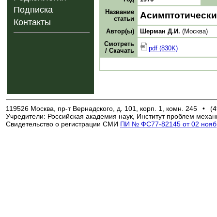
Подписка
Название
Асимптотически
статьи
Контакты
Автор(ы)
Шерман Д.И.
(Москва)
Смотреть
pdf (830K)
/ Скачать
119526 Москва, пр-т Вернадского, д. 101, корп. 1, комн. 245
•
(4
Учредители: Российская академия наук, Институт проблем механ
Свидетельство о регистрации СМИ
ПИ № ФС77-82145 от 02 ноябр