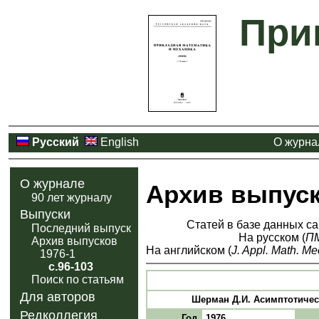
При
Русский
English
О журна
О журнале
Архив выпус
90 лет журналу
Выпуски
Статей в базе данных са
Последний выпуск
На русском (
П
Архив выпусков
На английском (
J. Appl. Math. Me
1976-1
с.96-103
Поиск по статьям
Для авторов
Шерман Д.И. Асимптотическ
Редколлегия
Год
1976