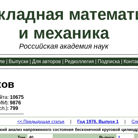
кладная математ
и механика
Российская академия наук
ле
|
Выпуски
|
Для авторов
|
Редколлегия
|
Подписка
|
Конта
ков
йта:
10675
ММ
):
9876
ch.
):
799
<< Предыдущая статья
|
Год 1976. Выпуск 1
|
Сл
ий анализ напряженного состояния бесконечной круговой цилиндричес
Том
40
Выпуск
1