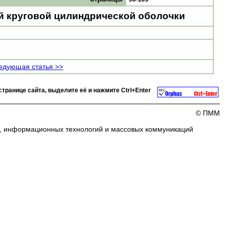
й круговой цилиндрической оболочки
едующая статья >>
странице сайта, выделите её и нажмите
Ctrl+Enter
© ПММ
и, информационных технологий и массовых коммуникаций