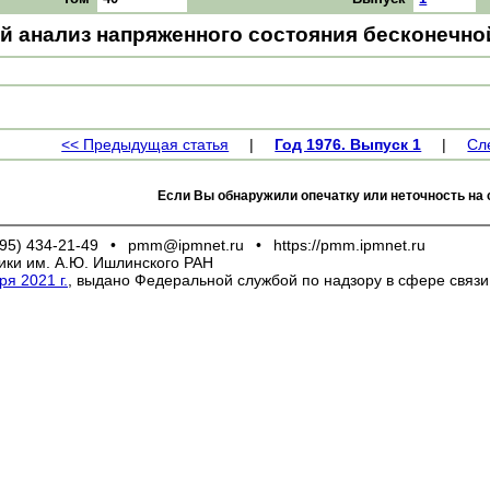
й анализ напряженного состояния бесконечно
<< Предыдущая статья
|
Год 1976. Выпуск 1
|
Сл
Если Вы обнаружили опечатку или неточность на 
95) 434-21-49
•
pmm@ipmnet.ru
•
https://pmm.ipmnet.ru
ики им. А.Ю. Ишлинского РАН
я 2021 г.
, выдано Федеральной службой по надзору в сфере связ