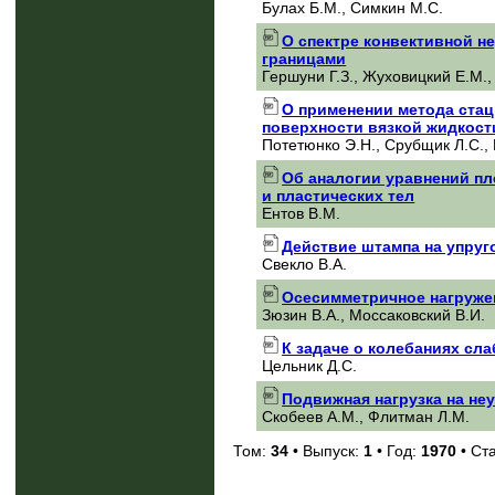
Булах Б.М., Симкин М.С.
О спектре конвективной н
границами
Гершуни Г.З., Жуховицкий Е.М.,
О применении метода стац
поверхности вязкой жидкост
Потетюнко Э.Н., Срубщик Л.С.,
Об аналогии уравнений пл
и пластических тел
Ентов В.М.
Действие штампа на упруг
Свекло В.А.
Осесимметричное нагруже
Зюзин В.А., Моссаковский В.И.
К задаче о колебаниях сл
Цельник Д.С.
Подвижная нагрузка на не
Скобеев А.М., Флитман Л.М.
Том:
34
• Выпуск:
1
• Год:
1970
• Ст