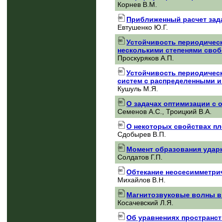
Корнев В.М.
Приближенный расчет зад
Евтушенко Ю.Г.
Устойчивость периодичес
несколькими степенями сво
Проскуряков А.П.
Устойчивость периодичес
систем с распределенными 
Кушуль М.Я.
О задачах оптимизации с 
Семенов А.С., Троицкий В.А.
О некоторых свойствах пл
Сдобырев В.П.
Момент образования удар
Солдатов Г.П.
Обтекание неосесимметрич
Михайлов В.Н.
Магнитозвуковые волны в
Косачевский Л.Я.
Об уравнениях пространст