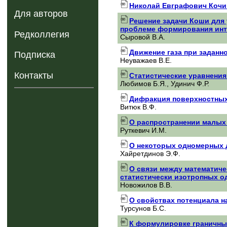
Николай Евграфович Кочин 
Для авторов
Решение задачи Коши для 
проблеме формирования инт
Редколлегия
Сыровой В.А.
Движение газа при заданн
Подписка
Неуважаев В.Е.
Контакты
Статистические уравнения
Любимов Б.Я., Удинич Ф.Р.
Дифракция поверхностных
Витюк В.Ф.
О распространении малых
Руткевич И.М.
О некоторых одномерных д
Хайретдинов Э.Ф.
О связи между математич
статистически изотропных о
Новожилов В.В.
О свойствах потенциала н
Турсунов Б.С.
К формулировке граничны