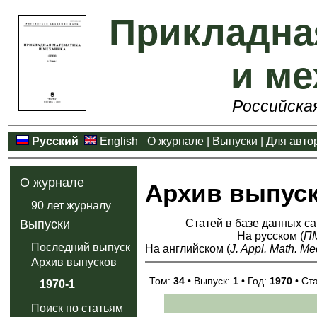
Прикладна
и ме
Российска
Русский
English
О журнале
|
Выпуски
|
Для авто
О журнале
Архив выпус
90 лет журналу
Статей в базе данных са
Выпуски
На русском (
П
Последний выпуск
На английском (
J. Appl. Math. Me
Архив выпусков
Том:
34
• Выпуск:
1
• Год:
1970
• Ст
1970-1
Поиск по статьям