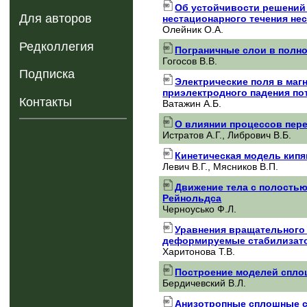
Об устойчивости решений 
Для авторов
нестационарного течения не
Олейник О.А.
Редколлегия
Пограничные слои в полн
Гогосов В.В.
Подписка
Электрические поля в маг
приэлектродного падения по
Контакты
Ватажин А.Б.
О влиянии процессов пере
Истратов A.Г., Либрович В.Б.
Кинетическая модель кипя
Левич B.Г., Мясников В.П.
Движение тела с полостью
Рейнольдса
Черноусько Ф.Л.
Уравнения вращательного 
деформируемые стабилизат
Харитонова Т.В.
Построение моделей спло
Бердичевский В.Л.
Анизотропные сплошные ср