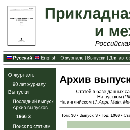
Прикладна
и ме
Российска
Русский
English
О журнале
|
Выпуски
|
Для авто
О журнале
Архив выпус
90 лет журналу
Статей в базе данных са
Выпуски
На русском (
П
Последний выпуск
На английском (
J. Appl. Math. Me
Архив выпусков
Том:
30
• Выпуск:
3
• Год:
1966
• Ст
1966-3
Поиск по статьям