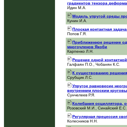
градиентов тензора деформа
Идин М.А.
Модель упругой среды про
Кунин И.А.
Плоская контактная задача
Попов Г.Я.
Приближенное решение од
многочленов Якоби
Карпенко Л.Н.
Решение одной контактной
Галфаян П.О., Чобанян К.С.
К существованию решения
Срубщик Л.С.
Упругое равновесие неогр
внутренним плоским кругов
Сунчелеев Р.Я.
Колебания осциллятора, 
Розовский М.И., Синайский Е.С.
Регулярная прецессия сво
Колесников Н.Н.