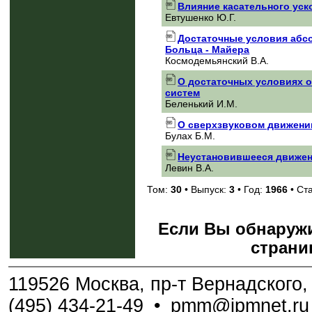
Влияние касательного уск
Евтушенко Ю.Г.
Достаточные условия абсо
Больца - Майера
Космодемьянский В.А.
О достаточных условиях о
систем
Беленький И.М.
О сверхзвуковом движении
Булах Б.М.
Неустановившееся движен
Левин В.А.
Том:
30
• Выпуск:
3
• Год:
1966
• Ст
Если Вы обнаружи
страни
119526 Москва, пр-т Вернадского, 
(495) 434-21-49
•
pmm@ipmnet.ru