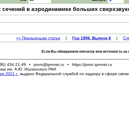
х сечений в аэродинамике больших сверхзву
<< Предыдущая статья
|
Год 1956. Выпуск 6
|
Сл
Если Вы обнаружили опечатку или неточность на 
95) 434-21-49
•
pmm@ipmnet.ru
•
https://pmm.ipmnet.ru
ики им. А.Ю. Ишлинского РАН
я 2021 г.
, выдано Федеральной службой по надзору в сфере связ