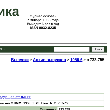
ика
Журнал основан
в январе 1936 года
Выходит 6 раз в год
ISSN 0032-8235
кты
Выпуски
>
Архив выпусков
>
1956-6
>
с.733-755
едующая статья >>
й // ПММ. 1956. Т. 20. Вып. 6. С. 733-755.
Страницы
733-755