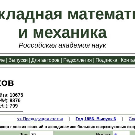
кладная математ
и механика
Российская академия наук
ле
|
Выпуски
|
Для авторов
|
Редколлегия
|
Подписка
|
Конта
ков
йта:
10675
ММ
):
9876
ch.
):
799
<< Предыдущая статья
|
Год 1956. Выпуск 6
|
Сл
кон плоских сечений в аэродинамике больших сверхзвуковых скоросте
Том
20
Выпуск
6