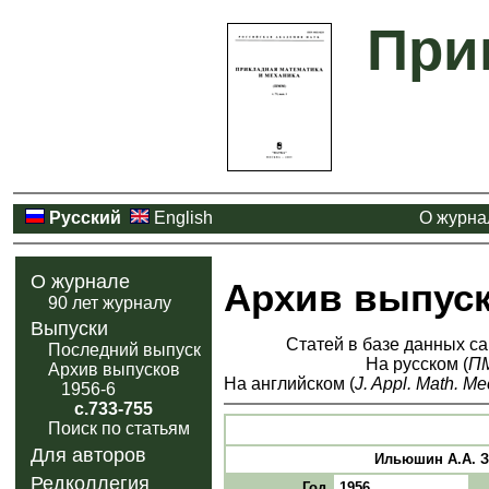
При
Русский
English
О журна
О журнале
Архив выпус
90 лет журналу
Выпуски
Статей в базе данных са
Последний выпуск
На русском (
П
Архив выпусков
На английском (
J. Appl. Math. Me
1956-6
с.733-755
Поиск по статьям
Для авторов
Ильюшин A.А. За
Редколлегия
Год
1956