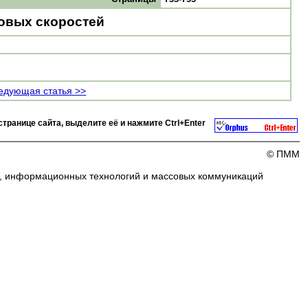
ковых скоростей
едующая статья >>
странице сайта, выделите её и нажмите
Ctrl+Enter
© ПММ
и, информационных технологий и массовых коммуникаций