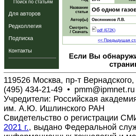
Поиск по статьям
Название
Об одном газо
статьи
Для авторов
Автор(ы)
Овсянников Л.В.
Редколлегия
Смотреть
pdf (672K)
/ Скачать
Подписка
<< Предыдущая ст
Контакты
Если Вы обнаружи
страни
119526 Москва, пр-т Вернадского, 
(495) 434-21-49
•
pmm@ipmnet.ru
Учредители: Российская академия
им. А.Ю. Ишлинского РАН
Свидетельство о регистрации С
2021 г.
, выдано Федеральной служ