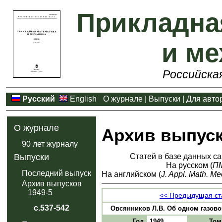
Прикладна
и ме
Российска
Русский
English
О журнале
|
Выпуски
|
Для авто
О журнале
Архив выпус
90 лет журналу
Статей в базе данных са
Выпуски
На русском (
П
Последний выпуск
На английском (
J. Appl. Math. Me
Архив выпусков
1949-5
<< Предыдущая ст
с.537-542
Овсянников Л.В. Об одном газовом 
Год
1949
Том