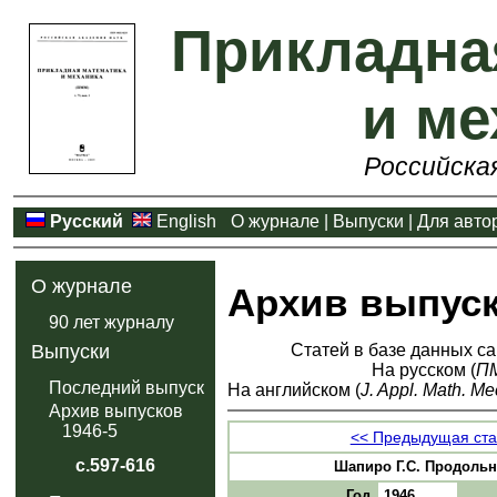
Прикладна
и ме
Российска
Русский
English
О журнале
|
Выпуски
|
Для авто
О журнале
Архив выпус
90 лет журналу
Статей в базе данных са
Выпуски
На русском (
П
Последний выпуск
На английском (
J. Appl. Math. Me
Архив выпусков
1946-5
<< Предыдущая ста
с.597-616
Шапиро Г.С. Продольные
Год
1946