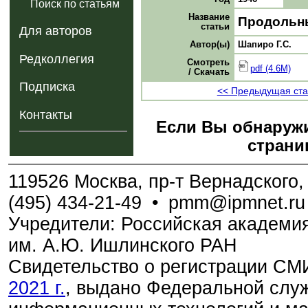
Поиск по статьям
Название
Продольны
статьи
Для авторов
Автор(ы)
Шапиро Г.С.
Редколлегия
Смотреть
pdf (4.6M)
/ Скачать
Подписка
<< Предыдущая ста
Контакты
Если Вы обнаружи
страни
119526 Москва, пр-т Вернадского, 
(495) 434-21-49
•
pmm@ipmnet.ru
Учредители: Российская академия
им. А.Ю. Ишлинского РАН
Свидетельство о регистрации С
2021 г.
, выдано Федеральной служ