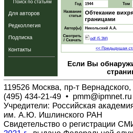
Поиск по статьям
Год
1944
Том
Название
Обтекание вихр
Для авторов
статьи
границами
Редколлегия
Автор(ы)
Никольский А.А.
Смотреть
Подписка
pdf (5.3M)
/ Скачать
<< Предыдущая ст
Контакты
Если Вы обнаружи
страни
119526 Москва, пр-т Вернадского, 
(495) 434-21-49
•
pmm@ipmnet.ru
Учредители: Российская академия
им. А.Ю. Ишлинского РАН
Свидетельство о регистрации С