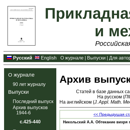
Прикладна
и ме
Российска
Русский
English
О журнале
|
Выпуски
|
Для авто
О журнале
Архив выпус
90 лет журналу
Статей в базе данных са
Выпуски
На русском (
П
Последний выпуск
На английском (
J. Appl. Math. Me
Архив выпусков
1944-6
<< Предыдущая ст
с.425-440
Никольский А.А. Обтекание вихря 