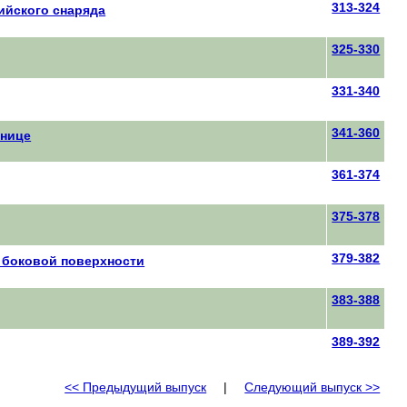
313-324
ийского снаряда
325-330
331-340
341-360
анице
361-374
375-378
379-382
е боковой поверхности
383-388
389-392
<< Предыдущий выпуск
|
Следующий выпуск >>