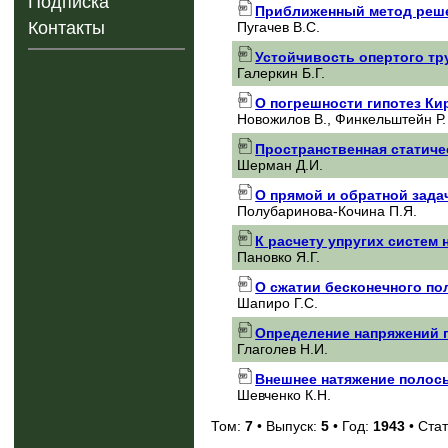
Подписка
Приближенный метод реше
Контакты
Пугачев В.С.
Устойчивость опертого тр
Галеркин Б.Г.
О погрешности гипотез Ки
Новожилов В., Финкельштейн Р.
Пространственная статиче
Шерман Д.И.
О прямой и обратной зада
Полубаринова-Кочина П.Я.
К расчету упругих систем 
Пановко Я.Г.
О сжатии бесконечного по
Шапиро Г.С.
Определение напряжений 
Глаголев Н.И.
Внешнее натяжение полосы
Шевченко К.Н.
Том:
7
• Выпуск:
5
• Год:
1943
• Стат