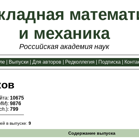
кладная математ
и механика
Российская академия наук
ле
|
Выпуски
|
Для авторов
|
Редколлегия
|
Подписка
|
Конта
ков
йта:
10675
ММ
):
9876
ch.
):
799
ей в выпуске:
9
Содержание выпуска