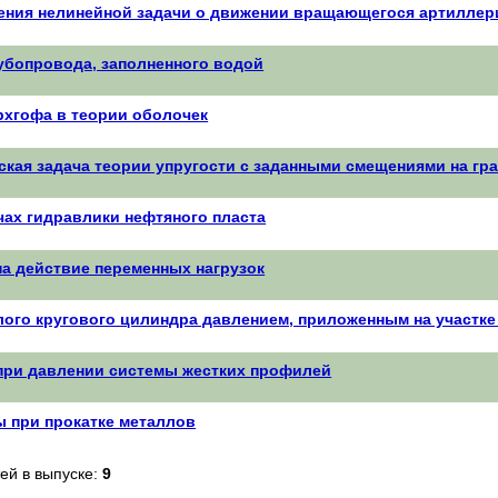
ния нелинейной задачи о движении вращающегося артиллер
убопровода, заполненного водой
рхгофа в теории оболочек
ская задача теории упругости с заданными смещениями на гр
чах гидравлики нефтяного пласта
на действие переменных нагрузок
лого кругового цилиндра давлением, приложенным на участк
при давлении системы жестких профилей
 при прокатке металлов
ей в выпуске:
9