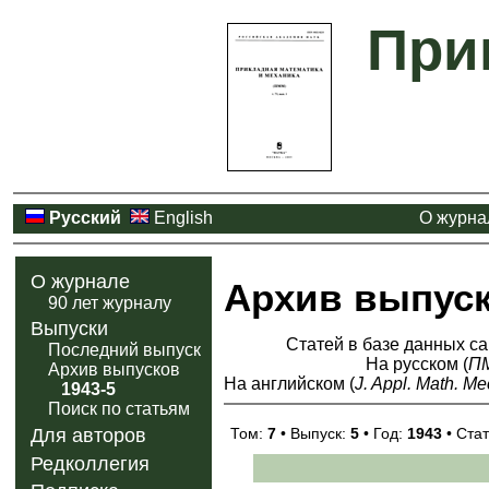
При
Русский
English
О журна
О журнале
Архив выпус
90 лет журналу
Выпуски
Статей в базе данных са
Последний выпуск
На русском (
П
Архив выпусков
На английском (
J. Appl. Math. Me
1943-5
Поиск по статьям
Том:
7
• Выпуск:
5
• Год:
1943
• Стат
Для авторов
Редколлегия