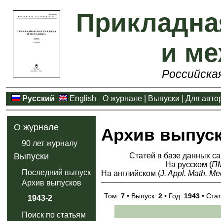
Прикладна
и ме
Российска
Русский
English
О журнале
|
Выпуски
|
Для авто
О журнале
Архив выпус
90 лет журналу
Статей в базе данных са
Выпуски
На русском (
П
Последний выпуск
На английском (
J. Appl. Math. Me
Архив выпусков
Том:
7
• Выпуск:
2
• Год:
1943
• Стат
1943-2
Поиск по статьям