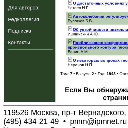
О достаточных условиях 
Для авторов
Четаев Н.Г.
Автоколебания регулируе
Редколлегия
Булгаков Б.В.
Об устойчивости вязкопла
Подписка
Ишлинский А.Ю.
Контакты
Приближенное конформное
произвольного контура пло
Банин А.М.
О некоторых вопросах те
Неронов Н.П.
Том:
7
• Выпуск:
2
• Год:
1943
• Стат
Если Вы обнаружи
страни
119526 Москва, пр-т Вернадского, 
(495) 434-21-49
•
pmm@ipmnet.ru