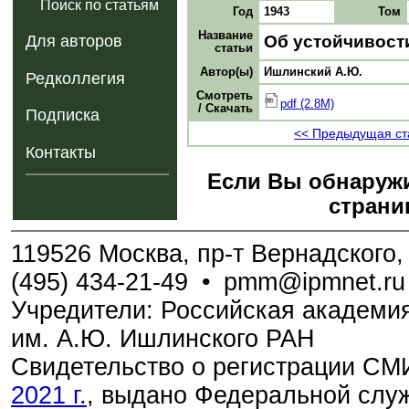
Поиск по статьям
Год
1943
Том
Название
Об устойчивост
Для авторов
статьи
Автор(ы)
Ишлинский А.Ю.
Редколлегия
Смотреть
pdf (2.8M)
/ Скачать
Подписка
<< Предыдущая ст
Контакты
Если Вы обнаружи
страни
119526 Москва, пр-т Вернадского, 
(495) 434-21-49
•
pmm@ipmnet.ru
Учредители: Российская академия
им. А.Ю. Ишлинского РАН
Свидетельство о регистрации С
2021 г.
, выдано Федеральной служ