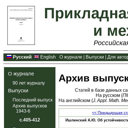
Прикладна
и ме
Российска
Русский
English
О журнале
|
Выпуски
|
Для авто
О журнале
Архив выпус
90 лет журналу
Статей в базе данных са
Выпуски
На русском (
П
Последний выпуск
На английском (
J. Appl. Math. Me
Архив выпусков
1943-6
<< Предыдущая ст
с.405-412
Ишлинский А.Ю. Об устойчивости 