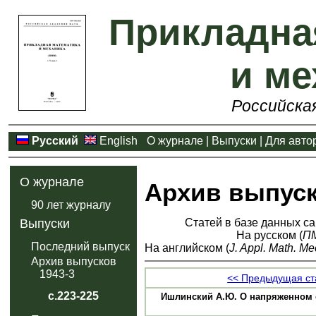
Прикладна
и ме
Российска
Русский
English
О журнале
|
Выпуски
|
Для авто
О журнале
Архив выпус
90 лет журналу
Статей в базе данных са
Выпуски
На русском (
П
Последний выпуск
На английском (
J. Appl. Math. Me
Архив выпусков
1943-3
<< Предыдущая ст
с.223-225
Ишлинский А.Ю. О напряженном со