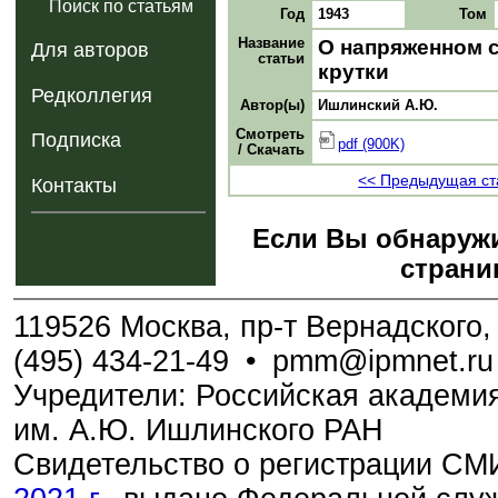
Поиск по статьям
Год
1943
Том
Название
О напряженном с
Для авторов
статьи
крутки
Редколлегия
Автор(ы)
Ишлинский А.Ю.
Смотреть
Подписка
pdf (900K)
/ Скачать
<< Предыдущая ст
Контакты
Если Вы обнаружи
страни
119526 Москва, пр-т Вернадского, 
(495) 434-21-49
•
pmm@ipmnet.ru
Учредители: Российская академия
им. А.Ю. Ишлинского РАН
Свидетельство о регистрации С