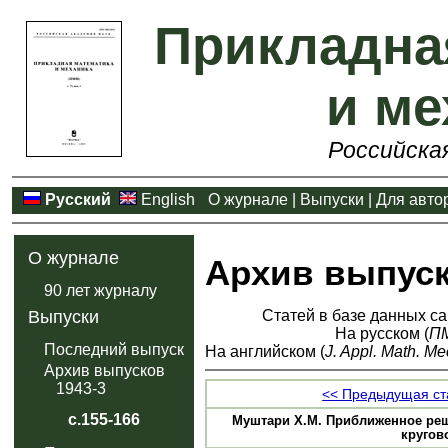
Прикладна
и ме
Российска
Русский
English
О журнале
|
Выпуски
|
Для авто
О журнале
Архив выпус
90 лет журналу
Статей в базе данных са
Выпуски
На русском (
П
Последний выпуск
На английском (
J. Appl. Math. Me
Архив выпусков
1943-3
<< Предыдущая ст
с.155-166
Муштари X.М. Приближенное реш
кругово