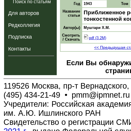
Поиск по статьям
Год
1943
Том
Название
Приближенное р
Для авторов
статьи
тонкостенной ко
Редколлегия
Автор(ы)
Муштари X.М.
Смотреть
Подписка
pdf (3.2M)
/ Скачать
<< Предыдущая ст
Контакты
Если Вы обнаружи
страни
119526 Москва, пр-т Вернадского, 
(495) 434-21-49
•
pmm@ipmnet.ru
Учредители: Российская академия
им. А.Ю. Ишлинского РАН
Свидетельство о регистрации С