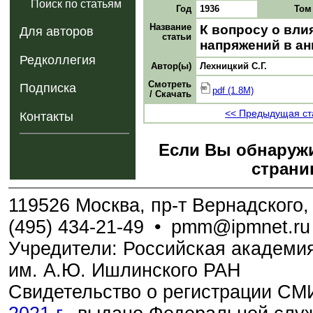
Поиск по статьям
Год
1936
Том
Название
К вопросу о вли
Для авторов
статьи
напряжений в ан
Редколлегия
Автор(ы)
Лехницкий С.Г.
Смотреть
Подписка
pdf (1.8M)
/ Скачать
<< Предыдущая ст
Контакты
Если Вы обнаружи
страни
119526 Москва, пр-т Вернадского, 
(495) 434-21-49
•
pmm@ipmnet.ru
Учредители: Российская академия
им. А.Ю. Ишлинского РАН
Свидетельство о регистрации С