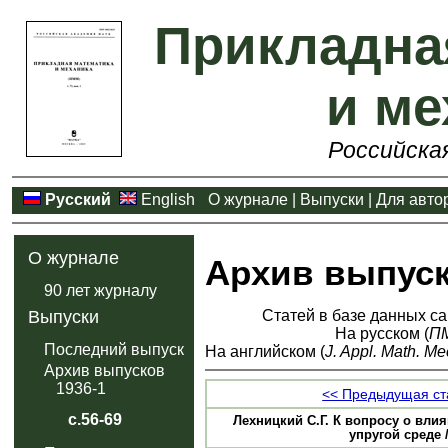
Прикладна
и ме
Российска
Русский
English
О журнале
|
Выпуски
|
Для авто
О журнале
Архив выпус
90 лет журналу
Статей в базе данных са
Выпуски
На русском (
П
Последний выпуск
На английском (
J. Appl. Math. Me
Архив выпусков
1936-1
<< Предыдущая ст
с.56-69
Лехницкий С.Г. К вопросу о вл
упругой среде /